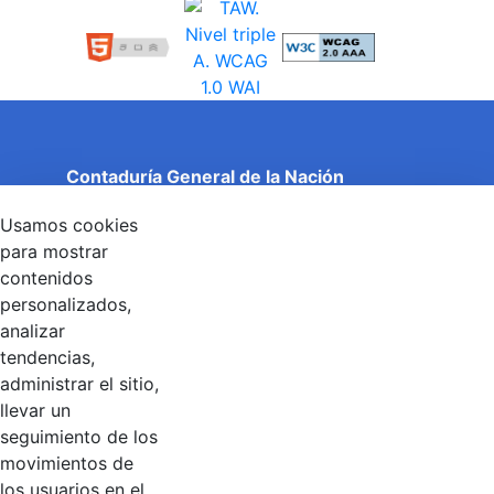
Contaduría General de la Nación
Cuentas Claras, Estado Transparente.
Usamos cookies
Entidad adscrita al Ministerio de Hacienda y Crédito
Público
para mostrar
Dirección: Calle 26 No 69 - 76, Edificio Elemento
contenidos
Torre 1 (Aire) - Piso 15, Bogotá D.C., Colombia
personalizados,
Código Postal: 111071
Horario de Atención: Lunes a Viernes 8:00 am - 4:00 pm.
analizar
tendencias,
administrar el sitio,
llevar un
Linkedin
X
YouTube
Facebook
seguimiento de los
movimientos de
los usuarios en el