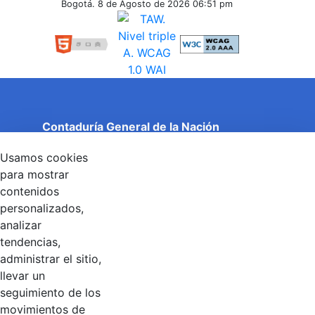
Inferiores
Bogotá. 8 de Agosto de 2026
06:51 pm
Contaduría General de la Nación
Cuentas Claras, Estado Transparente.
Usamos cookies
Entidad adscrita al Ministerio de Hacienda y Crédito
Público
para mostrar
Dirección: Calle 26 No 69 - 76, Edificio Elemento
contenidos
Torre 1 (Aire) - Piso 15, Bogotá D.C., Colombia
personalizados,
Código Postal: 111071
Horario de Atención: Lunes a Viernes 8:00 am - 4:00 pm.
analizar
tendencias,
administrar el sitio,
llevar un
Linkedin
X
YouTube
Facebook
seguimiento de los
movimientos de