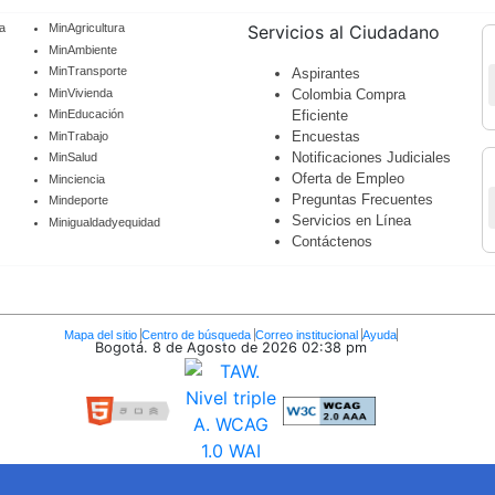
a
MinAgricultura
Servicios al Ciudadano
MinAmbiente
MinTransporte
Aspirantes
MinVivienda
Colombia Compra
MinEducación
Eficiente
Encuestas
MinTrabajo
Notificaciones Judiciales
MinSalud
Oferta de Empleo
Minciencia
Preguntas Frecuentes
Mindeporte
Servicios en Línea
Minigualdadyequidad
Contáctenos
Mapa del sitio
Centro de búsqueda
Correo institucional
Ayuda
Bogotá. 8 de Agosto de 2026
02:38 pm