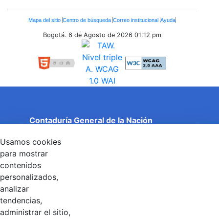
Enlaces
Mapa del sitio
Centro de búsqueda
Correo institucional
Ayuda
Inferiores
Bogotá. 6 de Agosto de 2026
01:12 pm
Contaduría General de la Nación
Cuentas Claras, Estado Transparente.
Usamos cookies
Entidad adscrita al Ministerio de Hacienda y Crédito
Público
para mostrar
Dirección: Calle 26 No 69 - 76, Edificio Elemento
contenidos
Torre 1 (Aire) - Piso 15, Bogotá D.C., Colombia
personalizados,
Código Postal: 111071
Horario de Atención: Lunes a Viernes 8:00 am - 4:00 pm.
analizar
tendencias,
administrar el sitio,