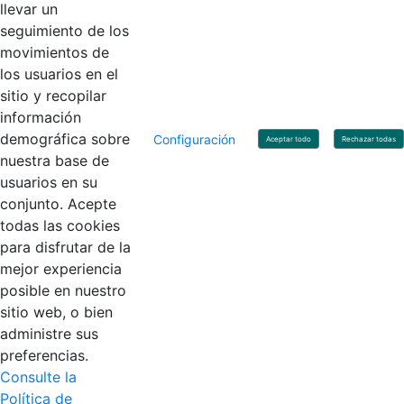
llevar un
Linkedin
X
YouTube
Facebook
seguimiento de los
movimientos de
los usuarios en el
Contacto
sitio y recopilar
Línea de servicio al ciudadano: +57(601) 492 64 00
información
Correo Institucional:
contactenos@contaduria.gov.co
Correo de notificaciones judiciales:
demográfica sobre
Configuración
Aceptar todo
Rechazar todas
notificacionjudicial@contaduria.gov.co
nuestra base de
Correo de Asuntos disciplinarios:
usuarios en su
asuntosdisciplinarios@contaduria.gov.co
Línea Anticorrupción: +57(601) 492 64 00 Ext. 4
conjunto. Acepte
Política de privacidad y protección de datos personales
todas las cookies
Política de derechos de autor
para disfrutar de la
Términos y condiciones de uso
© Copyright 2026 - Todos los derechos reservados
mejor experiencia
Gobierno de Colombia
posible en nuestro
sitio web, o bien
administre sus
preferencias.
Consulte la
Política de