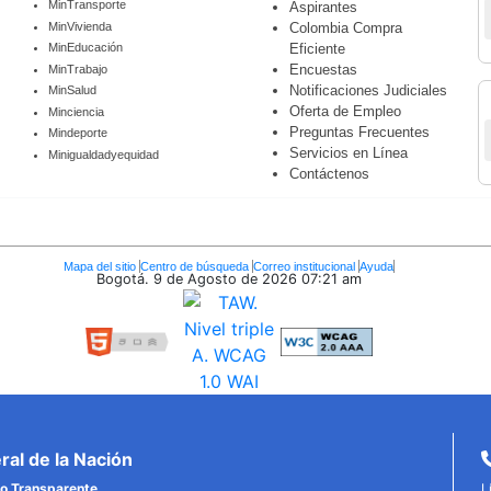
MinTransporte
Aspirantes
MinVivienda
Colombia Compra
MinEducación
Eficiente
Encuestas
MinTrabajo
Notificaciones Judiciales
MinSalud
Oferta de Empleo
Minciencia
Preguntas Frecuentes
Mindeporte
Servicios en Línea
Minigualdadyequidad
Contáctenos
Mapa del sitio
Centro de búsqueda
Correo institucional
Ayuda
Bogotá. 9 de Agosto de 2026
07:21 am
al de la Nación
o Transparente.
L