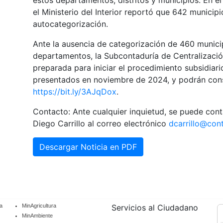
estos departamentos, distritos y municipios. En e
el Ministerio del Interior reportó que 642 municip
autocategorización.
Ante la ausencia de categorización de 460 municip
departamentos, la Subcontaduría de Centralizació
preparada para iniciar el procedimiento subsidiar
presentados en noviembre de 2024, y podrán cons
https://bit.ly/3AJqDox
.
Contacto: Ante cualquier inquietud, se puede cont
Diego Carrillo al correo electrónico
dcarrillo@con
Descargar Noticia en PDF
a
MinAgricultura
Servicios al Ciudadano
MinAmbiente