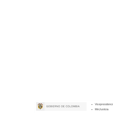
Enlaces
Vicepresidenci
de
MinJusticia