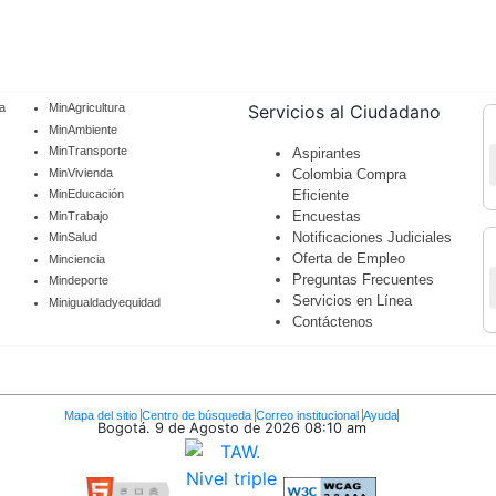
a
MinAgricultura
Servicios al Ciudadano
MinAmbiente
MinTransporte
Aspirantes
MinVivienda
Colombia Compra
MinEducación
Eficiente
Encuestas
MinTrabajo
Notificaciones Judiciales
MinSalud
Oferta de Empleo
Minciencia
Preguntas Frecuentes
Mindeporte
Servicios en Línea
Minigualdadyequidad
Contáctenos
Mapa del sitio
Centro de búsqueda
Correo institucional
Ayuda
Bogotá. 9 de Agosto de 2026
08:10 am