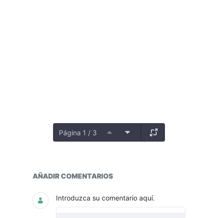
Página 1 / 3
Planes de mejoramiento externos
AÑADIR COMENTARIOS
Introduzca su comentario aquí.