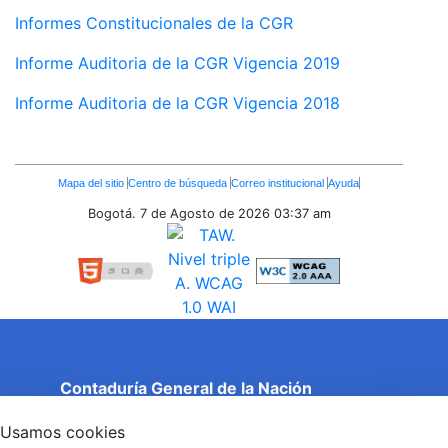
Informes Constitucionales de la CGR
Informe Auditoria de la CGR Vigencia 2019
Informe Auditoria de la CGR Vigencia 2018
Enlaces
Mapa del sitio
Centro de búsqueda
Correo institucional
Ayuda
Inferiores
Bogotá. 7 de Agosto de 2026
03:37 am
Contaduría General de la Nación
Cuentas Claras, Estado Transparente.
Usamos cookies
Entidad adscrita al Ministerio de Hacienda y Crédito