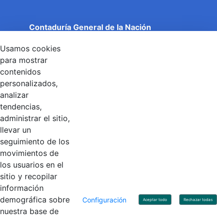
Contaduría General de la Nación
Cuentas Claras, Estado Transparente.
Usamos cookies
Entidad adscrita al Ministerio de Hacienda y Crédito
Público
para mostrar
Dirección: Calle 26 No 69 - 76, Edificio Elemento
contenidos
Torre 1 (Aire) - Piso 15, Bogotá D.C., Colombia
personalizados,
Código Postal: 111071
Horario de Atención: Lunes a Viernes 8:00 am - 4:00 pm.
analizar
tendencias,
administrar el sitio,
llevar un
Linkedin
X
YouTube
Facebook
seguimiento de los
movimientos de
los usuarios en el
Contacto
sitio y recopilar
Línea de servicio al ciudadano: +57(601) 492 64 00
información
Correo Institucional:
contactenos@contaduria.gov.co
Correo de notificaciones judiciales:
demográfica sobre
Configuración
Aceptar todo
Rechazar todas
notificacionjudicial@contaduria.gov.co
nuestra base de
Correo de Asuntos disciplinarios: