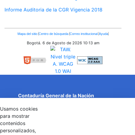
Informe Auditoria de la CGR Vigencia 2018
Enlaces
Mapa del sitio
Centro de búsqueda
Correo institucional
Ayuda
Inferiores
Bogotá. 6 de Agosto de 2026
10:13 am
Contaduría General de la Nación
Cuentas Claras, Estado Transparente.
Usamos cookies
Entidad adscrita al Ministerio de Hacienda y Crédito
Público
para mostrar
Dirección: Calle 26 No 69 - 76, Edificio Elemento
contenidos
Torre 1 (Aire) - Piso 15, Bogotá D.C., Colombia
personalizados,
Código Postal: 111071