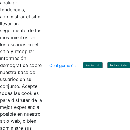
Horario de Atención: Lunes a Viernes 8:00 am - 4:00 pm.
analizar
tendencias,
administrar el sitio,
llevar un
Linkedin
X
YouTube
Facebook
seguimiento de los
movimientos de
los usuarios en el
Contacto
sitio y recopilar
Línea de servicio al ciudadano: +57(601) 492 64 00
información
Correo Institucional:
contactenos@contaduria.gov.co
Correo de notificaciones judiciales:
demográfica sobre
Configuración
Aceptar todo
Rechazar todas
notificacionjudicial@contaduria.gov.co
nuestra base de
Correo de Asuntos disciplinarios:
usuarios en su
asuntosdisciplinarios@contaduria.gov.co
Línea Anticorrupción: +57(601) 492 64 00 Ext. 4
conjunto. Acepte
Política de privacidad y protección de datos personales
todas las cookies
Política de derechos de autor
para disfrutar de la
Términos y condiciones de uso
© Copyright 2026 - Todos los derechos reservados
mejor experiencia
Gobierno de Colombia
posible en nuestro
sitio web, o bien
administre sus