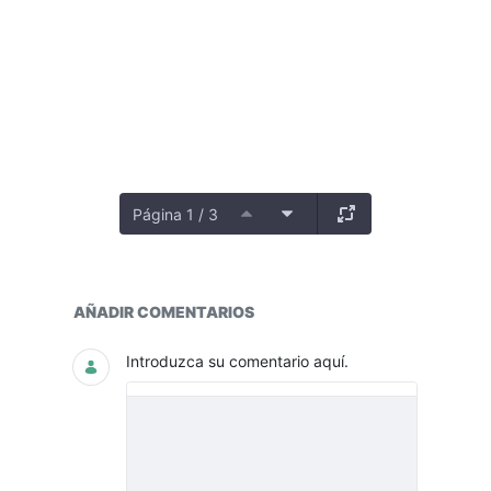
Página 1 / 3
Seguimiento y Avances
AÑADIR COMENTARIOS
Introduzca su comentario aquí.