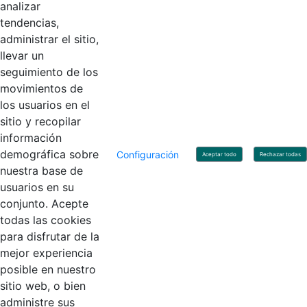
Horario de Atención: Lunes a Viernes 8:00 am - 4:00 pm.
analizar
tendencias,
administrar el sitio,
llevar un
Linkedin
X
YouTube
Facebook
seguimiento de los
movimientos de
los usuarios en el
Contacto
sitio y recopilar
Línea de servicio al ciudadano: +57(601) 492 64 00
información
Correo Institucional:
contactenos@contaduria.gov.co
Correo de notificaciones judiciales:
demográfica sobre
Configuración
Aceptar todo
Rechazar todas
notificacionjudicial@contaduria.gov.co
nuestra base de
Correo de Asuntos disciplinarios:
usuarios en su
asuntosdisciplinarios@contaduria.gov.co
Línea Anticorrupción: +57(601) 492 64 00 Ext. 4
conjunto. Acepte
Política de privacidad y protección de datos personales
todas las cookies
Política de derechos de autor
para disfrutar de la
Términos y condiciones de uso
© Copyright 2026 - Todos los derechos reservados
mejor experiencia
Gobierno de Colombia
posible en nuestro
sitio web, o bien
administre sus