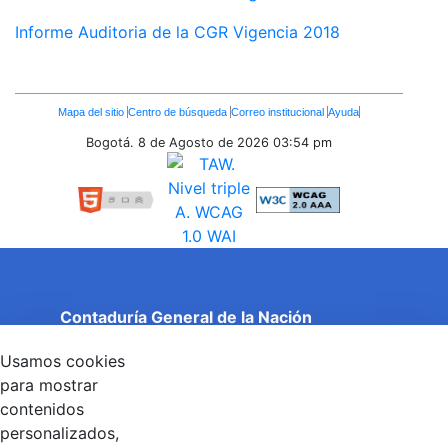
Informe Auditoria de la CGR Vigencia 2018
Enlaces
Mapa del sitio
Centro de búsqueda
Correo institucional
Ayuda
Inferiores
Bogotá. 8 de Agosto de 2026
03:54 pm
Contaduría General de la Nación
Cuentas Claras, Estado Transparente.
Usamos cookies
Entidad adscrita al Ministerio de Hacienda y Crédito
Público
para mostrar
Dirección: Calle 26 No 69 - 76, Edificio Elemento
contenidos
Torre 1 (Aire) - Piso 15, Bogotá D.C., Colombia
personalizados,
Código Postal: 111071