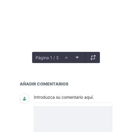
Página 1 / 3
Seguimiento y Avances
AÑADIR COMENTARIOS
Introduzca su comentario aquí.