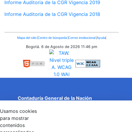
Informe Auditoria de la CGR Vigencia 2019
Informe Auditoria de la CGR Vigencia 2018
Enlaces
Mapa del sitio
Centro de búsqueda
Correo institucional
Ayuda
Inferiores
Bogotá. 6 de Agosto de 2026
11:46 pm
Contaduría General de la Nación
Cuentas Claras, Estado Transparente.
Usamos cookies
Entidad adscrita al Ministerio de Hacienda y Crédito
Público
para mostrar
Dirección: Calle 26 No 69 - 76, Edificio Elemento
contenidos
Torre 1 (Aire) - Piso 15, Bogotá D.C., Colombia