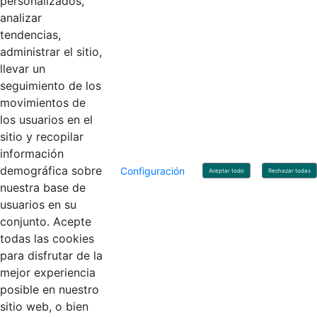
personalizados,
Código Postal: 111071
Horario de Atención: Lunes a Viernes 8:00 am - 4:00 pm.
analizar
tendencias,
administrar el sitio,
llevar un
Linkedin
X
YouTube
Facebook
seguimiento de los
movimientos de
los usuarios en el
Contacto
sitio y recopilar
Línea de servicio al ciudadano: +57(601) 492 64 00
información
Correo Institucional:
contactenos@contaduria.gov.co
Correo de notificaciones judiciales:
demográfica sobre
Configuración
Aceptar todo
Rechazar todas
notificacionjudicial@contaduria.gov.co
nuestra base de
Correo de Asuntos disciplinarios:
usuarios en su
asuntosdisciplinarios@contaduria.gov.co
Línea Anticorrupción: +57(601) 492 64 00 Ext. 4
conjunto. Acepte
Política de privacidad y protección de datos personales
todas las cookies
Política de derechos de autor
para disfrutar de la
Términos y condiciones de uso
© Copyright 2026 - Todos los derechos reservados
mejor experiencia
Gobierno de Colombia
posible en nuestro
sitio web, o bien