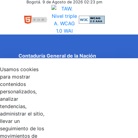
Inferiores
Bogotá. 9 de Agosto de 2026
02:23 pm
Contaduría General de la Nación
Cuentas Claras, Estado Transparente.
Usamos cookies
Entidad adscrita al Ministerio de Hacienda y Crédito
Público
para mostrar
Dirección: Calle 26 No 69 - 76, Edificio Elemento
contenidos
Torre 1 (Aire) - Piso 15, Bogotá D.C., Colombia
personalizados,
Código Postal: 111071
Horario de Atención: Lunes a Viernes 8:00 am - 4:00 pm.
analizar
tendencias,
administrar el sitio,
llevar un
Linkedin
X
YouTube
Facebook
seguimiento de los
movimientos de