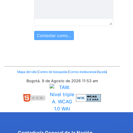
Contestar como...
Enlaces
Mapa del sitio
Centro de búsqueda
Correo institucional
Ayuda
Inferiores
Bogotá. 9 de Agosto de 2026
11:53 am
Contaduría General de la Nación