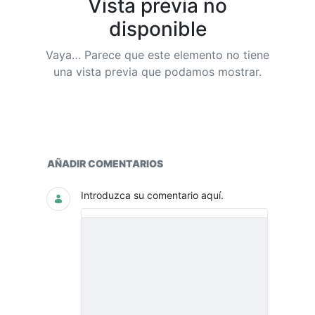
Vista previa no
disponible
Vaya… Parece que este elemento no tiene
una vista previa que podamos mostrar.
Plan de gasto público de la CGN p
AÑADIR COMENTARIOS
Introduzca su comentario aquí.