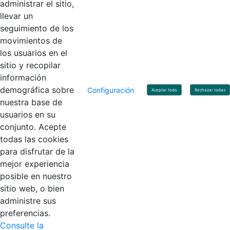
administrar el sitio,
llevar un
Linkedin
X
YouTube
Facebook
seguimiento de los
movimientos de
los usuarios en el
Contacto
sitio y recopilar
Línea de servicio al ciudadano: +57(601) 492 64 00
información
Correo Institucional:
contactenos@contaduria.gov.co
Correo de notificaciones judiciales:
demográfica sobre
Configuración
Aceptar todo
Rechazar todas
notificacionjudicial@contaduria.gov.co
nuestra base de
Correo de Asuntos disciplinarios:
usuarios en su
asuntosdisciplinarios@contaduria.gov.co
Línea Anticorrupción: +57(601) 492 64 00 Ext. 4
conjunto. Acepte
Política de privacidad y protección de datos personales
todas las cookies
Política de derechos de autor
para disfrutar de la
Términos y condiciones de uso
© Copyright 2026 - Todos los derechos reservados
mejor experiencia
Gobierno de Colombia
posible en nuestro
sitio web, o bien
administre sus
preferencias.
Consulte la