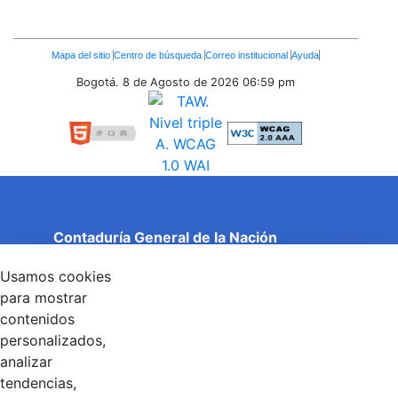
Enlaces
Mapa del sitio
Centro de búsqueda
Correo institucional
Ayuda
Inferiores
Bogotá. 8 de Agosto de 2026
06:59 pm
Contaduría General de la Nación
Cuentas Claras, Estado Transparente.
Usamos cookies
Entidad adscrita al Ministerio de Hacienda y Crédito
Público
para mostrar
Dirección: Calle 26 No 69 - 76, Edificio Elemento
contenidos
Torre 1 (Aire) - Piso 15, Bogotá D.C., Colombia
personalizados,
Código Postal: 111071
Horario de Atención: Lunes a Viernes 8:00 am - 4:00 pm.
analizar
tendencias,