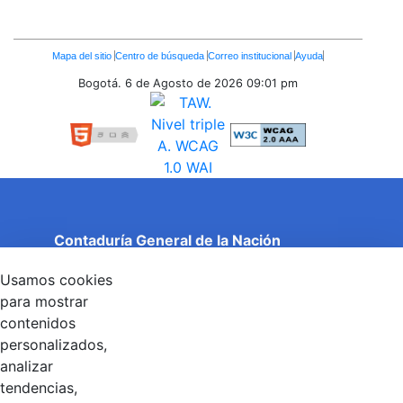
Enlaces
Mapa del sitio
Centro de búsqueda
Correo institucional
Ayuda
Inferiores
Bogotá. 6 de Agosto de 2026
09:01 pm
Contaduría General de la Nación
Cuentas Claras, Estado Transparente.
Usamos cookies
Entidad adscrita al Ministerio de Hacienda y Crédito
Público
para mostrar
Dirección: Calle 26 No 69 - 76, Edificio Elemento
contenidos
Torre 1 (Aire) - Piso 15, Bogotá D.C., Colombia
personalizados,
Código Postal: 111071
Horario de Atención: Lunes a Viernes 8:00 am - 4:00 pm.
analizar
tendencias,