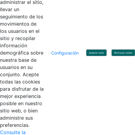
administrar el sitio,
llevar un
Linkedin
X
YouTube
Facebook
seguimiento de los
movimientos de
los usuarios en el
Contacto
sitio y recopilar
Línea de servicio al ciudadano: +57(601) 492 64 00
información
Correo Institucional:
contactenos@contaduria.gov.co
Correo de notificaciones judiciales:
demográfica sobre
Configuración
Aceptar todo
Rechazar todas
notificacionjudicial@contaduria.gov.co
nuestra base de
Correo de Asuntos disciplinarios:
usuarios en su
asuntosdisciplinarios@contaduria.gov.co
Línea Anticorrupción: +57(601) 492 64 00 Ext. 4
conjunto. Acepte
Política de privacidad y protección de datos personales
todas las cookies
Política de derechos de autor
para disfrutar de la
Términos y condiciones de uso
© Copyright 2026 - Todos los derechos reservados
mejor experiencia
Gobierno de Colombia
posible en nuestro
sitio web, o bien
administre sus
preferencias.
Consulte la