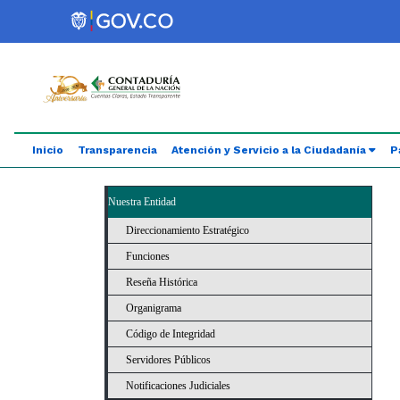
Saltar al contenido principal
Abrir menú de accesibilidad
Inicio
Transparencia
Atención y Servicio a la Ciudadanía
P
Nuestra Entidad
Direccionamiento Estratégico
Funciones
Reseña Histórica
Organigrama
Código de Integridad
Servidores Públicos
Notificaciones Judiciales