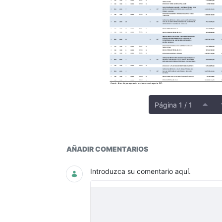
Página 1 / 1
EJECUCIÓN PRESUPUESTAL 
AÑADIR COMENTARIOS
Introduzca su comentario aquí.