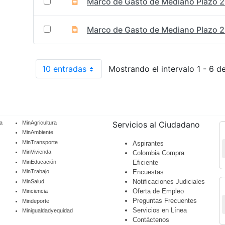
Marco de Gasto de Mediano Plazo 
Marco de Gasto de Mediano Plazo 
10 entradas
Mostrando el intervalo 1 - 6 d
Por página
a
MinAgricultura
Servicios al Ciudadano
MinAmbiente
MinTransporte
Aspirantes
MinVivienda
Colombia Compra
MinEducación
Eficiente
Encuestas
MinTrabajo
Notificaciones Judiciales
MinSalud
Oferta de Empleo
Minciencia
Preguntas Frecuentes
Mindeporte
Servicios en Línea
Minigualdadyequidad
Contáctenos