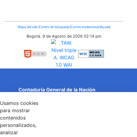
Enlaces
Mapa del sitio
Centro de búsqueda
Correo institucional
Ayuda
Inferiores
Bogotá. 9 de Agosto de 2026
02:14 pm
Contaduría General de la Nación
Cuentas Claras, Estado Transparente.
Usamos cookies
Entidad adscrita al Ministerio de Hacienda y Crédito
Público
para mostrar
Dirección: Calle 26 No 69 - 76, Edificio Elemento
contenidos
Torre 1 (Aire) - Piso 15, Bogotá D.C., Colombia
personalizados,
Código Postal: 111071
Horario de Atención: Lunes a Viernes 8:00 am - 4:00 pm.
analizar