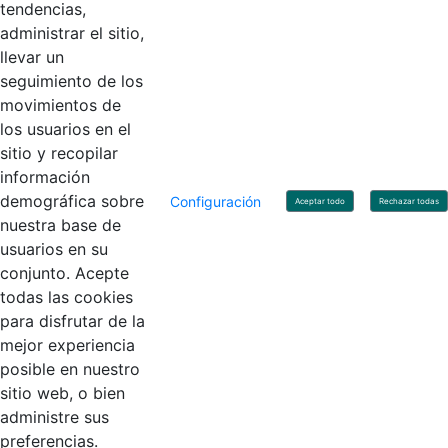
tendencias,
administrar el sitio,
llevar un
Linkedin
X
YouTube
Facebook
seguimiento de los
movimientos de
los usuarios en el
Contacto
sitio y recopilar
Línea de servicio al ciudadano: +57(601) 492 64 00
información
Correo Institucional:
contactenos@contaduria.gov.co
Correo de notificaciones judiciales:
demográfica sobre
Configuración
Aceptar todo
Rechazar todas
notificacionjudicial@contaduria.gov.co
nuestra base de
Correo de Asuntos disciplinarios:
usuarios en su
asuntosdisciplinarios@contaduria.gov.co
Línea Anticorrupción: +57(601) 492 64 00 Ext. 4
conjunto. Acepte
Política de privacidad y protección de datos personales
todas las cookies
Política de derechos de autor
para disfrutar de la
Términos y condiciones de uso
© Copyright 2026 - Todos los derechos reservados
mejor experiencia
Gobierno de Colombia
posible en nuestro
sitio web, o bien
administre sus
preferencias.