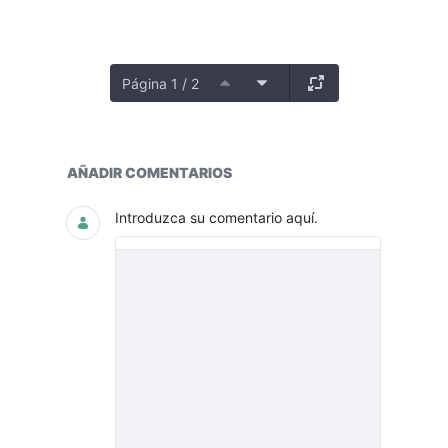
Página 1 / 2
Eliminación documentos Administr
AÑADIR COMENTARIOS
Introduzca su comentario aquí.