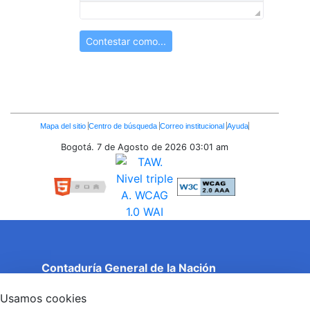
Contestar como...
Enlaces
Mapa del sitio
Centro de búsqueda
Correo institucional
Ayuda
Inferiores
Bogotá. 7 de Agosto de 2026
03:01 am
Contaduría General de la Nación
Cuentas Claras, Estado Transparente.
Usamos cookies
Entidad adscrita al Ministerio de Hacienda y Crédito