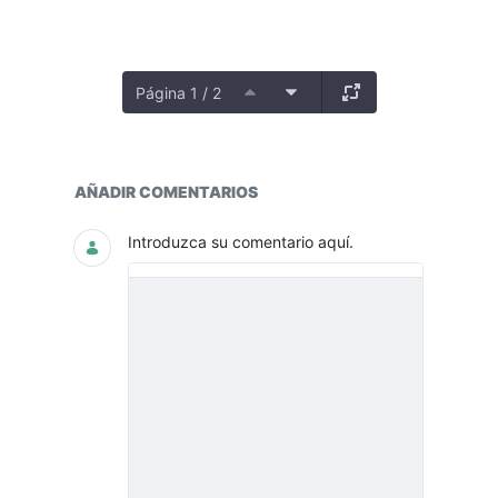
Página 1 / 2
Eliminación documentos Administr
AÑADIR COMENTARIOS
Introduzca su comentario aquí.