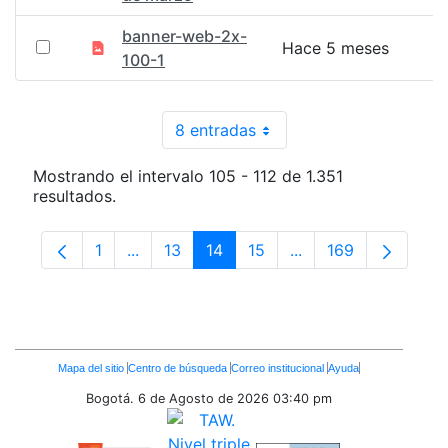
banner-web-2x-
Hace 5 meses
100-1
8 entradas
Por página
Mostrando el intervalo 105 - 112 de 1.351
resultados.
1
...
13
14
15
...
169
Página
Páginas intermedias Use TAB para despla
Página
Página
Página
Páginas intermedias
Página
Enlaces
Mapa del sitio
Centro de búsqueda
Correo institucional
Ayuda
Inferiores
Bogotá. 6 de Agosto de 2026
03:40 pm