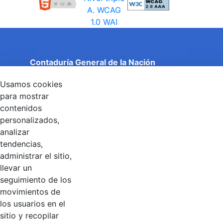
Contaduría General de la Nación
Cuentas Claras, Estado Transparente.
Usamos cookies
Entidad adscrita al Ministerio de Hacienda y Crédito
Público
para mostrar
Dirección: Calle 26 No 69 - 76, Edificio Elemento
contenidos
Torre 1 (Aire) - Piso 15, Bogotá D.C., Colombia
personalizados,
Código Postal: 111071
Horario de Atención: Lunes a Viernes 8:00 am - 4:00 pm.
analizar
tendencias,
administrar el sitio,
llevar un
Linkedin
X
YouTube
Facebook
seguimiento de los
movimientos de
los usuarios en el
Contacto
sitio y recopilar
Línea de servicio al ciudadano: +57(601) 492 64 00