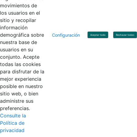
movimientos de
los usuarios en el
Contacto
sitio y recopilar
Línea de servicio al ciudadano: +57(601) 492 64 00
información
Correo Institucional:
contactenos@contaduria.gov.co
Correo de notificaciones judiciales:
demográfica sobre
Configuración
Aceptar todo
Rechazar todas
notificacionjudicial@contaduria.gov.co
nuestra base de
Correo de Asuntos disciplinarios:
usuarios en su
asuntosdisciplinarios@contaduria.gov.co
Línea Anticorrupción: +57(601) 492 64 00 Ext. 4
conjunto. Acepte
Política de privacidad y protección de datos personales
todas las cookies
Política de derechos de autor
para disfrutar de la
Términos y condiciones de uso
© Copyright 2026 - Todos los derechos reservados
mejor experiencia
Gobierno de Colombia
posible en nuestro
sitio web, o bien
administre sus
preferencias.
Consulte la
Política de
privacidad