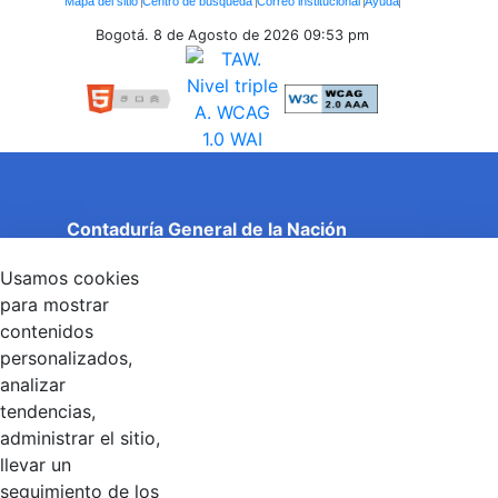
Mapa del sitio
Centro de búsqueda
Correo institucional
Ayuda
Inferiores
Bogotá. 8 de Agosto de 2026
09:53 pm
Contaduría General de la Nación
Cuentas Claras, Estado Transparente.
Usamos cookies
Entidad adscrita al Ministerio de Hacienda y Crédito
Público
para mostrar
Dirección: Calle 26 No 69 - 76, Edificio Elemento
contenidos
Torre 1 (Aire) - Piso 15, Bogotá D.C., Colombia
personalizados,
Código Postal: 111071
Horario de Atención: Lunes a Viernes 8:00 am - 4:00 pm.
analizar
tendencias,
administrar el sitio,
llevar un
Linkedin
X
YouTube
Facebook
seguimiento de los