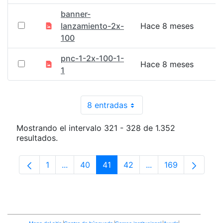
banner-
lanzamiento-2x-
Hace 8 meses
100
pnc-1-2x-100-1-
Hace 8 meses
1
8 entradas
Por página
Mostrando el intervalo 321 - 328 de 1.352
resultados.
1
...
40
41
42
...
169
Página
Páginas intermedias Use TAB para desplaz
Página
Página
Página
Páginas intermedia
Página
Enlaces