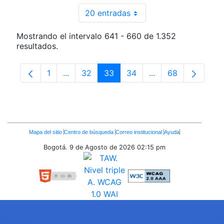
20 entradas
Por página
Mostrando el intervalo 641 - 660 de 1.352
resultados.
1
...
32
33
34
...
68
Página
Páginas intermedias Use TAB para despla
Página
Página
Página
Páginas intermedia
Página
Enlaces
Mapa del sitio
Centro de búsqueda
Correo institucional
Ayuda
Inferiores
Bogotá. 9 de Agosto de 2026
02:15 pm