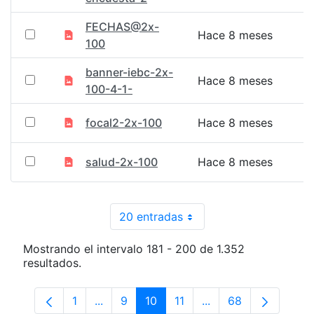
FECHAS@2x-
Hace 8 meses
100
banner-iebc-2x-
Hace 8 meses
100-4-1-
focal2-2x-100
Hace 8 meses
salud-2x-100
Hace 8 meses
20 entradas
Por página
Mostrando el intervalo 181 - 200 de 1.352
resultados.
1
...
9
10
11
...
68
Página
Páginas intermedias Use TAB para despl
Página
Página
Página
Páginas intermedias
Página