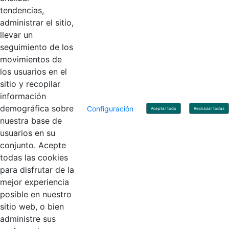
tendencias,
administrar el sitio,
llevar un
Linkedin
X
YouTube
Facebook
seguimiento de los
movimientos de
los usuarios en el
Contacto
sitio y recopilar
Línea de servicio al ciudadano: +57(601) 492 64 00
información
Correo Institucional:
contactenos@contaduria.gov.co
Correo de notificaciones judiciales:
demográfica sobre
Configuración
Aceptar todo
Rechazar todas
notificacionjudicial@contaduria.gov.co
nuestra base de
Correo de Asuntos disciplinarios:
usuarios en su
asuntosdisciplinarios@contaduria.gov.co
Línea Anticorrupción: +57(601) 492 64 00 Ext. 4
conjunto. Acepte
Política de privacidad y protección de datos personales
todas las cookies
Política de derechos de autor
para disfrutar de la
Términos y condiciones de uso
© Copyright 2026 - Todos los derechos reservados
mejor experiencia
Gobierno de Colombia
posible en nuestro
sitio web, o bien
administre sus