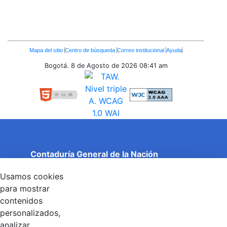
Enlaces
Mapa del sitio
Centro de búsqueda
Correo institucional
Ayuda
Inferiores
Bogotá. 8 de Agosto de 2026
08:41 am
Contaduría General de la Nación
Cuentas Claras, Estado Transparente.
Usamos cookies
Entidad adscrita al Ministerio de Hacienda y Crédito
Público
para mostrar
Dirección: Calle 26 No 69 - 76, Edificio Elemento
contenidos
Torre 1 (Aire) - Piso 15, Bogotá D.C., Colombia
personalizados,
Código Postal: 111071
Horario de Atención: Lunes a Viernes 8:00 am - 4:00 pm.
analizar