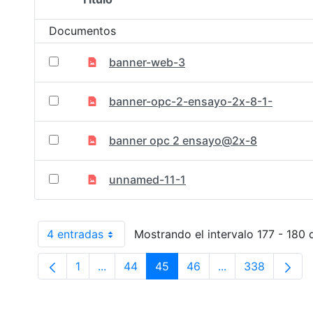
Selección del elemento
Documentos
banner-web-3
banner-opc-2-ensayo-2x-8-1-
banner opc 2 ensayo@2x-8
unnamed-11-1
4 entradas
Mostrando el intervalo 177 - 180 
Por página
1
...
44
45
46
...
338
Página
Páginas intermedias Use TAB para despl
Página
Página
Página
Páginas intermed
Página