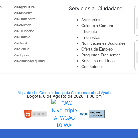
a
MinAgricultura
Servicios al Ciudadano
MinAmbiente
MinTransporte
Aspirantes
MinVivienda
Colombia Compra
MinEducación
Eficiente
Encuestas
MinTrabajo
Notificaciones Judiciales
MinSalud
Oferta de Empleo
Minciencia
Preguntas Frecuentes
Mindeporte
Servicios en Línea
Minigualdadyequidad
Contáctenos
Mapa del sitio
Centro de búsqueda
Correo institucional
Ayuda
Bogotá. 6 de Agosto de 2026
11:08 pm