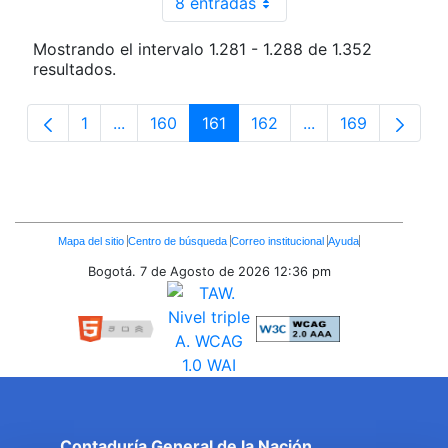
8 entradas
Por página
Mostrando el intervalo 1.281 - 1.288 de 1.352
resultados.
1
...
160
161
162
...
169
Página
Páginas intermedias Use TAB para desplaza
Página
Página
Página
Páginas intermedi
Página
Enlaces
Mapa del sitio
Centro de búsqueda
Correo institucional
Ayuda
Inferiores
Bogotá. 7 de Agosto de 2026
12:36 pm
Contaduría General de la Nación