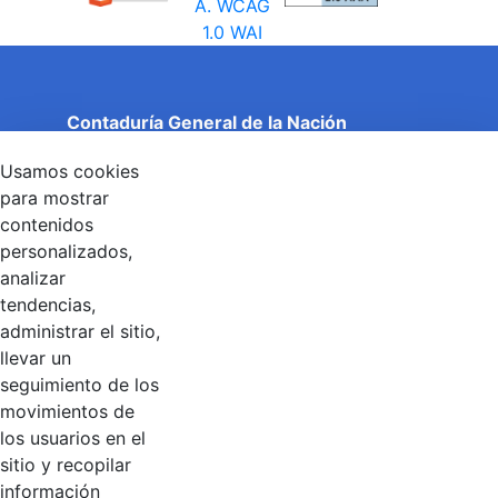
Contaduría General de la Nación
Cuentas Claras, Estado Transparente.
Usamos cookies
Entidad adscrita al Ministerio de Hacienda y Crédito
Público
para mostrar
Dirección: Calle 26 No 69 - 76, Edificio Elemento
contenidos
Torre 1 (Aire) - Piso 15, Bogotá D.C., Colombia
personalizados,
Código Postal: 111071
Horario de Atención: Lunes a Viernes 8:00 am - 4:00 pm.
analizar
tendencias,
administrar el sitio,
llevar un
Linkedin
X
YouTube
Facebook
seguimiento de los
movimientos de
los usuarios en el
Contacto
sitio y recopilar
Línea de servicio al ciudadano: +57(601) 492 64 00
información
Correo Institucional:
contactenos@contaduria.gov.co