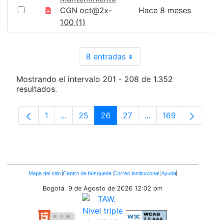
CGN oct@2x-
Hace 8 meses
100 (1)
8 entradas
Por página
Mostrando el intervalo 201 - 208 de 1.352
resultados.
1
...
25
26
27
...
169
Página
Páginas intermedias Use TAB para desplaz
Página
Página
Página
Páginas intermedia
Página
Enlaces
Mapa del sitio
Centro de búsqueda
Correo institucional
Ayuda
Inferiores
Bogotá. 9 de Agosto de 2026
12:02 pm