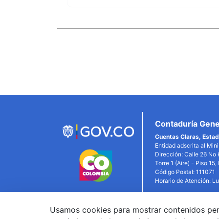
Enlaces
Inferiores
Contaduría Gener
Cuentas Claras, Estad
Entidad adscrita al Min
Dirección: Calle 26 No 
Torre 1 (Aire) - Piso 15
Código Postal: 111071
Horario de Atención: L
Usamos cookies para mostrar contenidos person
Link