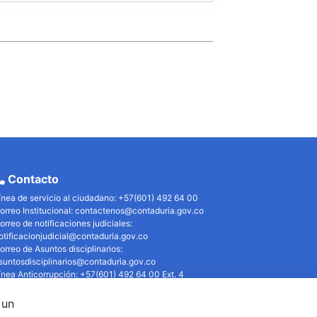
Contacto
ínea de servicio al ciudadano: +57(601) 492 64 00
orreo Institucional:
contactenos@contaduria.gov.co
orreo de notificaciones judiciales:
otificacionjudicial@contaduria.gov.co
orreo de Asuntos disciplinarios:
suntosdisciplinarios@contaduria.gov.co
ínea Anticorrupción: +57(601) 492 64 00 Ext. 4
olítica de privacidad y protección de datos personales
olítica de derechos de autor
 un
érminos y condiciones de uso