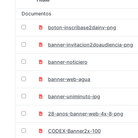
Selección del elemento
Documentos
boton-inscribase2dainv-png
banner-invitacion2doaudiencia-png
banner-noticiero
banner-web-agua
banner-uniminuto-jpg
28-anos-banner-web-4x-8-png
CODEX-Banner2x-100