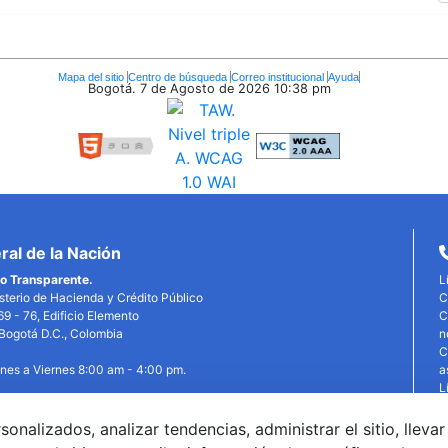
Mapa del sitio
Centro de búsqueda
Correo institucional
Ayuda
Bogotá. 7 de Agosto de 2026
10:38 pm
al de la Nación
o Transparente.
L
isterio de Hacienda y Crédito Público
C
69 - 76, Edificio Elemento
C
, Bogotá D.C., Colombia
n
C
unes a Viernes 8:00 am - 4:00 pm.
a
L
P
P
alizados, analizar tendencias, administrar el sitio, llevar
edin
X
YouTube
Facebook
T