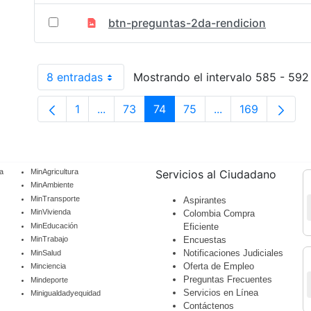
btn-preguntas-2da-rendicion
8 entradas
Mostrando el intervalo 585 - 592 
Por página
1
...
73
74
75
...
169
Página
Páginas intermedias Use TAB para despl
Página
Página
Página
Páginas intermedi
Página
a
MinAgricultura
Servicios al Ciudadano
MinAmbiente
MinTransporte
Aspirantes
MinVivienda
Colombia Compra
MinEducación
Eficiente
Encuestas
MinTrabajo
Notificaciones Judiciales
MinSalud
Oferta de Empleo
Minciencia
Preguntas Frecuentes
Mindeporte
Servicios en Línea
Minigualdadyequidad
Contáctenos