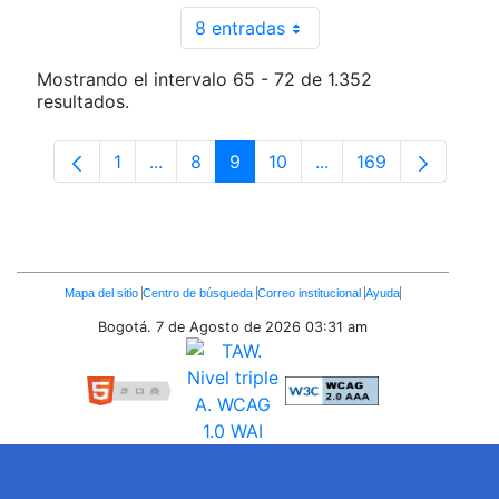
8 entradas
Por página
Mostrando el intervalo 65 - 72 de 1.352
resultados.
1
...
8
9
10
...
169
Página
Páginas intermedias Use TAB para despl
Página
Página
Página
Páginas intermedias 
Página
Enlaces
Mapa del sitio
Centro de búsqueda
Correo institucional
Ayuda
Inferiores
Bogotá. 7 de Agosto de 2026
03:31 am