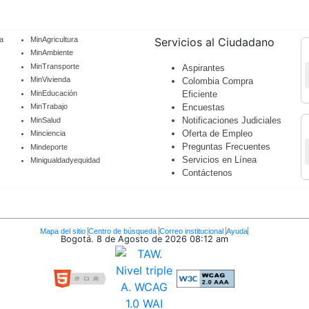
a
MinAgricultura
Servicios al Ciudadano
MinAmbiente
MinTransporte
Aspirantes
MinVivienda
Colombia Compra
MinEducación
Eficiente
Encuestas
MinTrabajo
Notificaciones Judiciales
MinSalud
Oferta de Empleo
Minciencia
Preguntas Frecuentes
Mindeporte
Servicios en Línea
Minigualdadyequidad
Contáctenos
Mapa del sitio
Centro de búsqueda
Correo institucional
Ayuda
Bogotá. 8 de Agosto de 2026
08:12 am