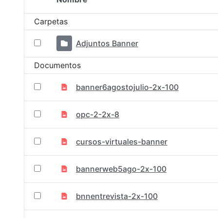
Selección del elemento
Carpetas
Adjuntos Banner
Documentos
banner6agostojulio-2x-100
opc-2-2x-8
cursos-virtuales-banner
bannerweb5ago-2x-100
bnnentrevista-2x-100