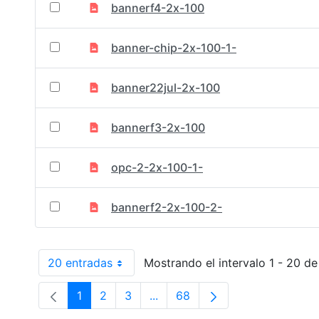
bannerf4-2x-100
banner-chip-2x-100-1-
banner22jul-2x-100
bannerf3-2x-100
opc-2-2x-100-1-
bannerf2-2x-100-2-
20 entradas
Mostrando el intervalo 1 - 20 de
Por página
1
2
3
...
68
Página
Página
Página
Páginas intermedias Use TAB p
Página