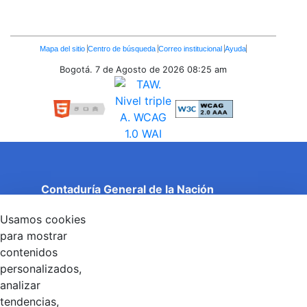
Enlaces
Mapa del sitio
Centro de búsqueda
Correo institucional
Ayuda
Inferiores
Bogotá. 7 de Agosto de 2026
08:25 am
Contaduría General de la Nación
Cuentas Claras, Estado Transparente.
Usamos cookies
Entidad adscrita al Ministerio de Hacienda y Crédito
Público
para mostrar
Dirección: Calle 26 No 69 - 76, Edificio Elemento
contenidos
Torre 1 (Aire) - Piso 15, Bogotá D.C., Colombia
personalizados,
Código Postal: 111071
Horario de Atención: Lunes a Viernes 8:00 am - 4:00 pm.
analizar
tendencias,