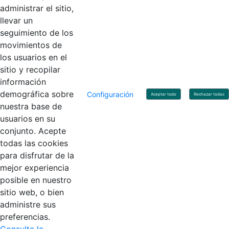
administrar el sitio,
llevar un
Linkedin
X
YouTube
Facebook
seguimiento de los
movimientos de
los usuarios en el
Contacto
sitio y recopilar
Línea de servicio al ciudadano: +57(601) 492 64 00
información
Correo Institucional:
contactenos@contaduria.gov.co
Correo de notificaciones judiciales:
demográfica sobre
Configuración
Aceptar todo
Rechazar todas
notificacionjudicial@contaduria.gov.co
nuestra base de
Correo de Asuntos disciplinarios:
usuarios en su
asuntosdisciplinarios@contaduria.gov.co
Línea Anticorrupción: +57(601) 492 64 00 Ext. 4
conjunto. Acepte
Política de privacidad y protección de datos personales
todas las cookies
Política de derechos de autor
para disfrutar de la
Términos y condiciones de uso
© Copyright 2026 - Todos los derechos reservados
mejor experiencia
Gobierno de Colombia
posible en nuestro
sitio web, o bien
administre sus
preferencias.