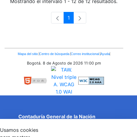
Mostrando el intervalo 1 - 12 de 12 resultados.
1
Página
Enlaces
Mapa del sitio
Centro de búsqueda
Correo institucional
Ayuda
Inferiores
Bogotá. 8 de Agosto de 2026
11:00 pm
Contaduría General de la Nación
Cuentas Claras, Estado Transparente.
Usamos cookies
Entidad adscrita al Ministerio de Hacienda y Crédito
Público