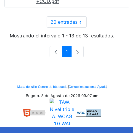
+CCD.pdf
20 entradas
Por página
Mostrando el intervalo 1 - 13 de 13 resultados.
1
Página
Enlaces
Mapa del sitio
Centro de búsqueda
Correo institucional
Ayuda
Inferiores
Bogotá. 8 de Agosto de 2026
09:07 am