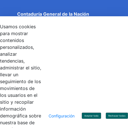
Contaduría General de la Nación
Cuentas Claras, Estado Transparente.
Usamos cookies
Entidad adscrita al Ministerio de Hacienda y Crédito
Público
para mostrar
Dirección: Calle 26 No 69 - 76, Edificio Elemento
contenidos
Torre 1 (Aire) - Piso 15, Bogotá D.C., Colombia
personalizados,
Código Postal: 111071
Horario de Atención: Lunes a Viernes 8:00 am - 4:00 pm.
analizar
tendencias,
administrar el sitio,
llevar un
Linkedin
X
YouTube
Facebook
seguimiento de los
movimientos de
los usuarios en el
Contacto
sitio y recopilar
Línea de servicio al ciudadano: +57(601) 492 64 00
información
Correo Institucional:
contactenos@contaduria.gov.co
Correo de notificaciones judiciales:
demográfica sobre
Configuración
Aceptar todo
Rechazar todas
notificacionjudicial@contaduria.gov.co
nuestra base de
Correo de Asuntos disciplinarios: