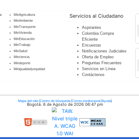
a
MinAgricultura
Servicios al Ciudadano
MinAmbiente
MinTransporte
Aspirantes
MinVivienda
Colombia Compra
MinEducación
Eficiente
Encuestas
MinTrabajo
Notificaciones Judiciales
MinSalud
Oferta de Empleo
Minciencia
Preguntas Frecuentes
Mindeporte
Servicios en Línea
Minigualdadyequidad
Contáctenos
Mapa del sitio
Centro de búsqueda
Correo institucional
Ayuda
Bogotá. 6 de Agosto de 2026
06:47 pm