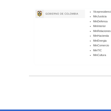
Enlaces
Vicepresidenci
de
MinJusticia
MinDefensa
Gobierno
MinInterior
MinRelaciones
MinHacienda
MinEnergia
MinComercio
MinTIC
MinCultura
Enlaces
Inferiores