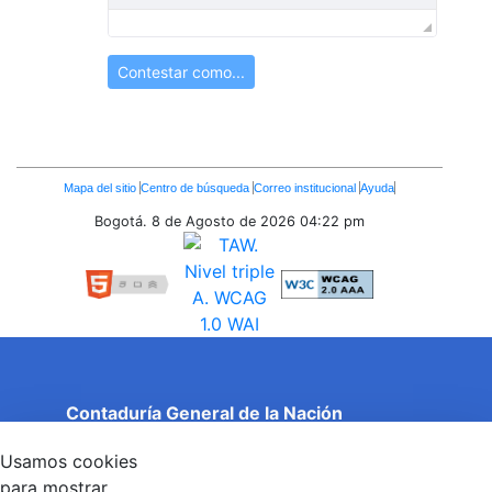
Contestar como...
Enlaces
Mapa del sitio
Centro de búsqueda
Correo institucional
Ayuda
Inferiores
Bogotá. 8 de Agosto de 2026
04:22 pm
Contaduría General de la Nación
Cuentas Claras, Estado Transparente.
Usamos cookies
Entidad adscrita al Ministerio de Hacienda y Crédito
Público
para mostrar