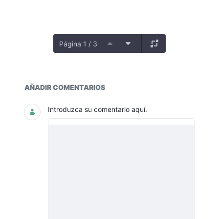
Página 1 / 3
Documentos y multimedia
AÑADIR COMENTARIOS
Introduzca su comentario aquí.