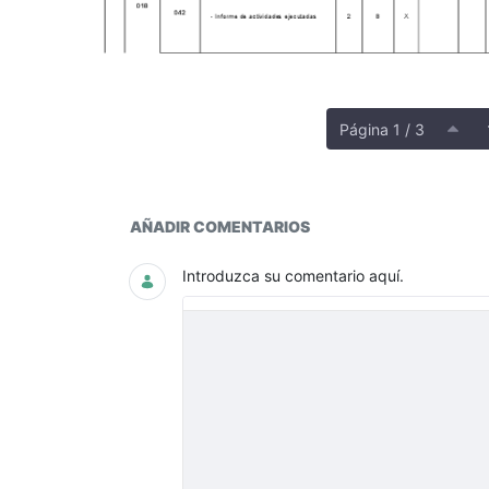
Página 1 / 3
Documentos y multimedia
AÑADIR COMENTARIOS
Introduzca su comentario aquí.