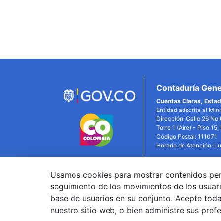
Inferiores
Contaduría Gener
Cuentas Claras, Estad
Entidad adscrita al Min
Dirección: Calle 26 No 
Torre 1 (Aire) - Piso 15
Código Postal: 111071
Horario de Atención: L
Usamos cookies para mostrar contenidos person
Link
seguimiento de los movimientos de los usuari
base de usuarios en su conjunto. Acepte todas
nuestro sitio web, o bien administre sus pref