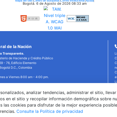
Mapa del sitio
Centro de búsqueda
Correo institucional
Ayuda
Bogotá. 6 de Agosto de 2026
08:33 am
al de la Nación
o Transparente.
L
isterio de Hacienda y Crédito Público
C
69 - 76, Edificio Elemento
C
, Bogotá D.C., Colombia
n
C
unes a Viernes 8:00 am - 4:00 pm.
a
L
P
P
alizados, analizar tendencias, administrar el sitio, llevar
edin
X
YouTube
Facebook
T
os en el sitio y recopilar información demográfica sobre n
©
 las cookies para disfrutar de la mejor experiencia posibl
G
erencias.
Consulte la Política de privacidad