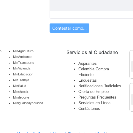
Contestar como...
a
MinAgricultura
Servicios al Ciudadano
MinAmbiente
MinTransporte
Aspirantes
MinVivienda
Colombia Compra
MinEducación
Eficiente
Encuestas
MinTrabajo
Notificaciones Judiciales
MinSalud
Oferta de Empleo
Minciencia
Preguntas Frecuentes
Mindeporte
Servicios en Línea
Minigualdadyequidad
Contáctenos