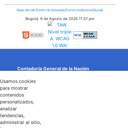
Enlaces
Mapa del sitio
Centro de búsqueda
Correo institucional
Ayuda
Inferiores
Bogotá. 6 de Agosto de 2026
11:57 pm
Contaduría General de la Nación
Cuentas Claras, Estado Transparente.
Usamos cookies
Entidad adscrita al Ministerio de Hacienda y Crédito
Público
para mostrar
Dirección: Calle 26 No 69 - 76, Edificio Elemento
contenidos
Torre 1 (Aire) - Piso 15, Bogotá D.C., Colombia
personalizados,
Código Postal: 111071
Horario de Atención: Lunes a Viernes 8:00 am - 4:00 pm.
analizar
tendencias,
administrar el sitio,