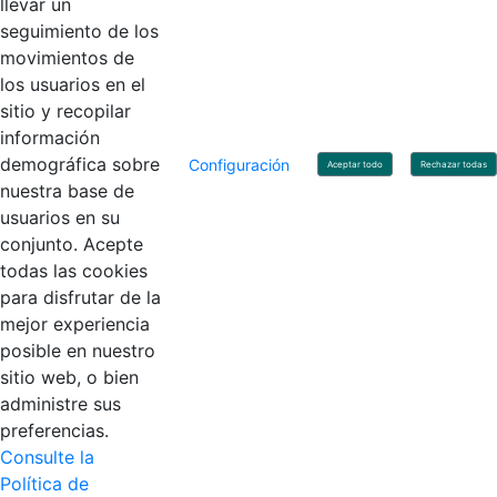
llevar un
Linkedin
X
YouTube
Facebook
seguimiento de los
movimientos de
los usuarios en el
Contacto
sitio y recopilar
Línea de servicio al ciudadano: +57(601) 492 64 00
información
Correo Institucional:
contactenos@contaduria.gov.co
Correo de notificaciones judiciales:
demográfica sobre
Configuración
Aceptar todo
Rechazar todas
notificacionjudicial@contaduria.gov.co
nuestra base de
Correo de Asuntos disciplinarios:
usuarios en su
asuntosdisciplinarios@contaduria.gov.co
Línea Anticorrupción: +57(601) 492 64 00 Ext. 4
conjunto. Acepte
Política de privacidad y protección de datos personales
todas las cookies
Política de derechos de autor
para disfrutar de la
Términos y condiciones de uso
© Copyright 2026 - Todos los derechos reservados
mejor experiencia
Gobierno de Colombia
posible en nuestro
sitio web, o bien
administre sus
preferencias.
Consulte la
Política de