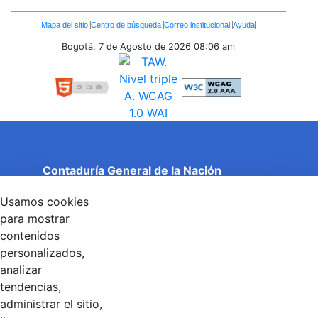
Enlaces
Mapa del sitio
Centro de búsqueda
Correo institucional
Ayuda
Inferiores
Bogotá. 7 de Agosto de 2026
08:06 am
Contaduría General de la Nación
Cuentas Claras, Estado Transparente.
Usamos cookies
Entidad adscrita al Ministerio de Hacienda y Crédito
Público
para mostrar
Dirección: Calle 26 No 69 - 76, Edificio Elemento
contenidos
Torre 1 (Aire) - Piso 15, Bogotá D.C., Colombia
personalizados,
Código Postal: 111071
Horario de Atención: Lunes a Viernes 8:00 am - 4:00 pm.
analizar
tendencias,
administrar el sitio,