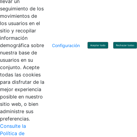
llevar un
Linkedin
X
YouTube
Facebook
seguimiento de los
movimientos de
los usuarios en el
Contacto
sitio y recopilar
Línea de servicio al ciudadano: +57(601) 492 64 00
información
Correo Institucional:
contactenos@contaduria.gov.co
Correo de notificaciones judiciales:
demográfica sobre
Configuración
Aceptar todo
Rechazar todas
notificacionjudicial@contaduria.gov.co
nuestra base de
Correo de Asuntos disciplinarios:
usuarios en su
asuntosdisciplinarios@contaduria.gov.co
Línea Anticorrupción: +57(601) 492 64 00 Ext. 4
conjunto. Acepte
Política de privacidad y protección de datos personales
todas las cookies
Política de derechos de autor
para disfrutar de la
Términos y condiciones de uso
© Copyright 2026 - Todos los derechos reservados
mejor experiencia
Gobierno de Colombia
posible en nuestro
sitio web, o bien
administre sus
preferencias.
Consulte la
Política de