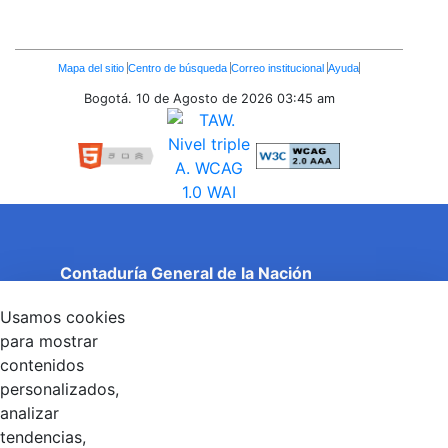
Enlaces
Mapa del sitio
Centro de búsqueda
Correo institucional
Ayuda
Inferiores
Bogotá. 10 de Agosto de 2026
03:45 am
Contaduría General de la Nación
Cuentas Claras, Estado Transparente.
Usamos cookies
Entidad adscrita al Ministerio de Hacienda y Crédito
Público
para mostrar
Dirección: Calle 26 No 69 - 76, Edificio Elemento
contenidos
Torre 1 (Aire) - Piso 15, Bogotá D.C., Colombia
personalizados,
Código Postal: 111071
Horario de Atención: Lunes a Viernes 8:00 am - 4:00 pm.
analizar
tendencias,