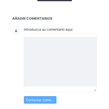
Documentos y multimedia
AÑADIR COMENTARIOS
Introduzca su comentario aquí.
Contestar como...