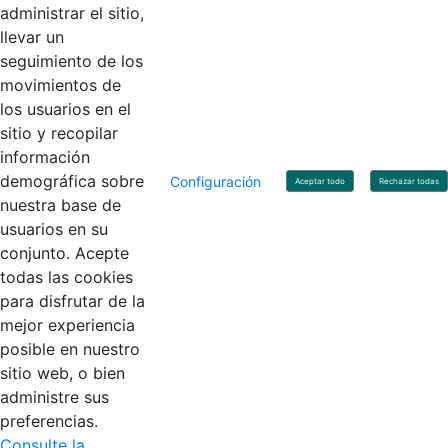
administrar el sitio,
llevar un
Linkedin
X
YouTube
Facebook
seguimiento de los
movimientos de
los usuarios en el
Contacto
sitio y recopilar
Línea de servicio al ciudadano: +57(601) 492 64 00
información
Correo Institucional:
contactenos@contaduria.gov.co
Correo de notificaciones judiciales:
demográfica sobre
Configuración
Aceptar todo
Rechazar todas
notificacionjudicial@contaduria.gov.co
nuestra base de
Correo de Asuntos disciplinarios:
usuarios en su
asuntosdisciplinarios@contaduria.gov.co
Línea Anticorrupción: +57(601) 492 64 00 Ext. 4
conjunto. Acepte
Política de privacidad y protección de datos personales
todas las cookies
Política de derechos de autor
para disfrutar de la
Términos y condiciones de uso
© Copyright 2026 - Todos los derechos reservados
mejor experiencia
Gobierno de Colombia
posible en nuestro
sitio web, o bien
administre sus
preferencias.
Consulte la