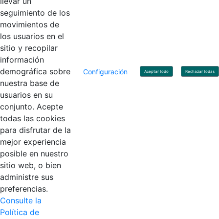
llevar un
Linkedin
X
YouTube
Facebook
seguimiento de los
movimientos de
los usuarios en el
Contacto
sitio y recopilar
Línea de servicio al ciudadano: +57(601) 492 64 00
información
Correo Institucional:
contactenos@contaduria.gov.co
Correo de notificaciones judiciales:
demográfica sobre
Configuración
Aceptar todo
Rechazar todas
notificacionjudicial@contaduria.gov.co
nuestra base de
Correo de Asuntos disciplinarios:
usuarios en su
asuntosdisciplinarios@contaduria.gov.co
Línea Anticorrupción: +57(601) 492 64 00 Ext. 4
conjunto. Acepte
Política de privacidad y protección de datos personales
todas las cookies
Política de derechos de autor
para disfrutar de la
Términos y condiciones de uso
© Copyright 2026 - Todos los derechos reservados
mejor experiencia
Gobierno de Colombia
posible en nuestro
sitio web, o bien
administre sus
preferencias.
Consulte la
Política de