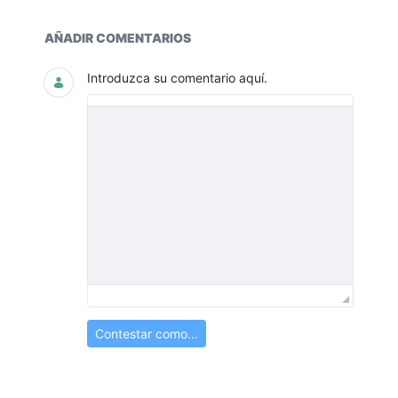
Documentos y multimedia
AÑADIR COMENTARIOS
Introduzca su comentario aquí.
Contestar como...