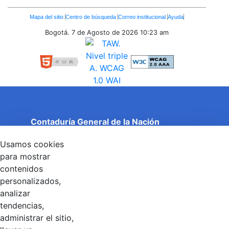
Enlaces
Mapa del sitio
Centro de búsqueda
Correo institucional
Ayuda
Inferiores
Bogotá. 7 de Agosto de 2026
10:23 am
Contaduría General de la Nación
Cuentas Claras, Estado Transparente.
Usamos cookies
Entidad adscrita al Ministerio de Hacienda y Crédito
Público
para mostrar
Dirección: Calle 26 No 69 - 76, Edificio Elemento
contenidos
Torre 1 (Aire) - Piso 15, Bogotá D.C., Colombia
personalizados,
Código Postal: 111071
Horario de Atención: Lunes a Viernes 8:00 am - 4:00 pm.
analizar
tendencias,
administrar el sitio,