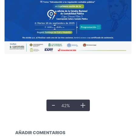
42
%
Documentos y multimedia
AÑADIR COMENTARIOS