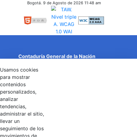
Inferiores
Bogotá. 9 de Agosto de 2026
11:48 am
Contaduría General de la Nación
Cuentas Claras, Estado Transparente.
Usamos cookies
Entidad adscrita al Ministerio de Hacienda y Crédito
Público
para mostrar
Dirección: Calle 26 No 69 - 76, Edificio Elemento
contenidos
Torre 1 (Aire) - Piso 15, Bogotá D.C., Colombia
personalizados,
Código Postal: 111071
Horario de Atención: Lunes a Viernes 8:00 am - 4:00 pm.
analizar
tendencias,
administrar el sitio,
llevar un
Linkedin
X
YouTube
Facebook
seguimiento de los
movimientos de