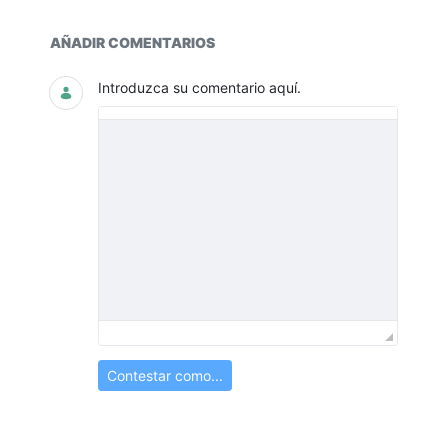
Documentos y multimedia
AÑADIR COMENTARIOS
Introduzca su comentario aquí.
Contestar como...