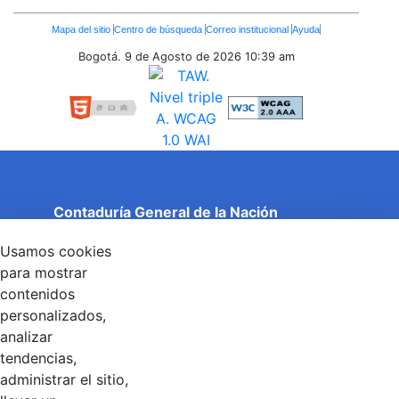
Enlaces
Mapa del sitio
Centro de búsqueda
Correo institucional
Ayuda
Inferiores
Bogotá. 9 de Agosto de 2026
10:39 am
Contaduría General de la Nación
Cuentas Claras, Estado Transparente.
Usamos cookies
Entidad adscrita al Ministerio de Hacienda y Crédito
Público
para mostrar
Dirección: Calle 26 No 69 - 76, Edificio Elemento
contenidos
Torre 1 (Aire) - Piso 15, Bogotá D.C., Colombia
personalizados,
Código Postal: 111071
Horario de Atención: Lunes a Viernes 8:00 am - 4:00 pm.
analizar
tendencias,
administrar el sitio,