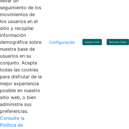
llevar un
Linkedin
X
YouTube
Facebook
seguimiento de los
movimientos de
los usuarios en el
Contacto
sitio y recopilar
Línea de servicio al ciudadano: +57(601) 492 64 00
información
Correo Institucional:
contactenos@contaduria.gov.co
Correo de notificaciones judiciales:
demográfica sobre
Configuración
Aceptar todo
Rechazar todas
notificacionjudicial@contaduria.gov.co
nuestra base de
Correo de Asuntos disciplinarios:
usuarios en su
asuntosdisciplinarios@contaduria.gov.co
Línea Anticorrupción: +57(601) 492 64 00 Ext. 4
conjunto. Acepte
Política de privacidad y protección de datos personales
todas las cookies
Política de derechos de autor
para disfrutar de la
Términos y condiciones de uso
© Copyright 2026 - Todos los derechos reservados
mejor experiencia
Gobierno de Colombia
posible en nuestro
sitio web, o bien
administre sus
preferencias.
Consulte la
Política de