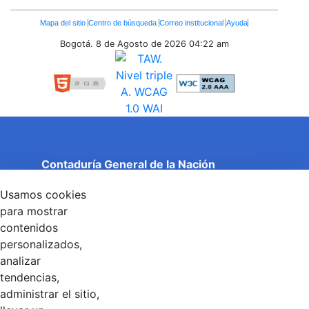
Enlaces
Mapa del sitio
Centro de búsqueda
Correo institucional
Ayuda
Inferiores
Bogotá. 8 de Agosto de 2026
04:22 am
Contaduría General de la Nación
Cuentas Claras, Estado Transparente.
Usamos cookies
Entidad adscrita al Ministerio de Hacienda y Crédito
Público
para mostrar
Dirección: Calle 26 No 69 - 76, Edificio Elemento
contenidos
Torre 1 (Aire) - Piso 15, Bogotá D.C., Colombia
personalizados,
Código Postal: 111071
Horario de Atención: Lunes a Viernes 8:00 am - 4:00 pm.
analizar
tendencias,
administrar el sitio,