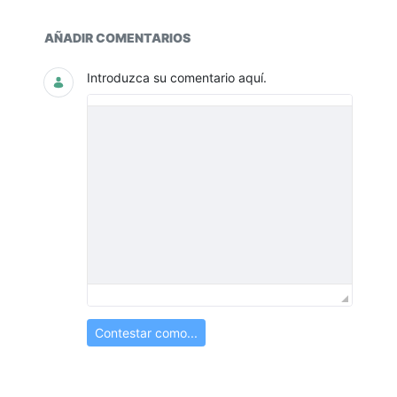
Documentos y multimedia
AÑADIR COMENTARIOS
Introduzca su comentario aquí.
Contestar como...