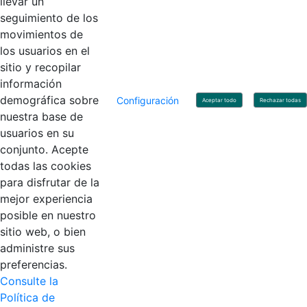
llevar un
Linkedin
X
YouTube
Facebook
seguimiento de los
movimientos de
los usuarios en el
Contacto
sitio y recopilar
Línea de servicio al ciudadano: +57(601) 492 64 00
información
Correo Institucional:
contactenos@contaduria.gov.co
Correo de notificaciones judiciales:
demográfica sobre
Configuración
Aceptar todo
Rechazar todas
notificacionjudicial@contaduria.gov.co
nuestra base de
Correo de Asuntos disciplinarios:
usuarios en su
asuntosdisciplinarios@contaduria.gov.co
Línea Anticorrupción: +57(601) 492 64 00 Ext. 4
conjunto. Acepte
Política de privacidad y protección de datos personales
todas las cookies
Política de derechos de autor
para disfrutar de la
Términos y condiciones de uso
© Copyright 2026 - Todos los derechos reservados
mejor experiencia
Gobierno de Colombia
posible en nuestro
sitio web, o bien
administre sus
preferencias.
Consulte la
Política de