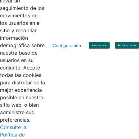
llevar un
Linkedin
X
YouTube
Facebook
seguimiento de los
movimientos de
los usuarios en el
Contacto
sitio y recopilar
Línea de servicio al ciudadano: +57(601) 492 64 00
información
Correo Institucional:
contactenos@contaduria.gov.co
Correo de notificaciones judiciales:
demográfica sobre
Configuración
Aceptar todo
Rechazar todas
notificacionjudicial@contaduria.gov.co
nuestra base de
Correo de Asuntos disciplinarios:
usuarios en su
asuntosdisciplinarios@contaduria.gov.co
Línea Anticorrupción: +57(601) 492 64 00 Ext. 4
conjunto. Acepte
Política de privacidad y protección de datos personales
todas las cookies
Política de derechos de autor
para disfrutar de la
Términos y condiciones de uso
© Copyright 2026 - Todos los derechos reservados
mejor experiencia
Gobierno de Colombia
posible en nuestro
sitio web, o bien
administre sus
preferencias.
Consulte la
Política de