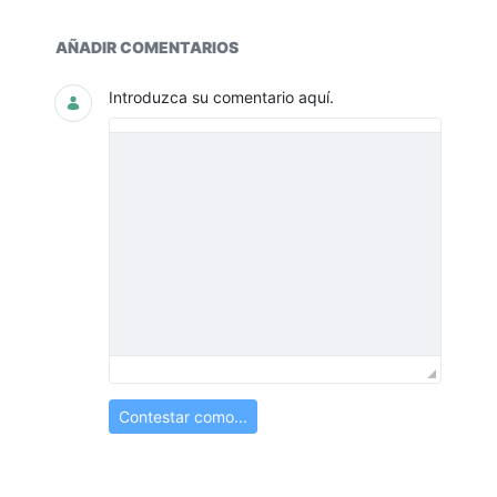
Documentos y multimedia
AÑADIR COMENTARIOS
Introduzca su comentario aquí.
Contestar como...