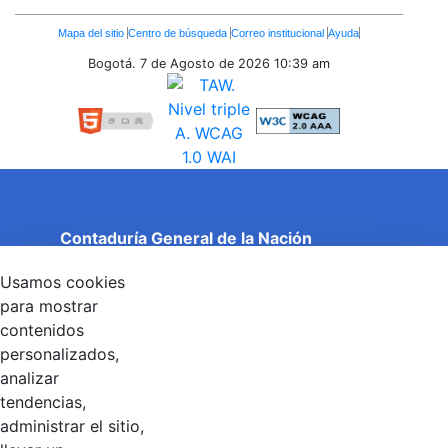
Enlaces
Mapa del sitio
Centro de búsqueda
Correo institucional
Ayuda
Inferiores
Bogotá. 7 de Agosto de 2026
10:39 am
Contaduría General de la Nación
Cuentas Claras, Estado Transparente.
Usamos cookies
Entidad adscrita al Ministerio de Hacienda y Crédito
Público
para mostrar
Dirección: Calle 26 No 69 - 76, Edificio Elemento
contenidos
Torre 1 (Aire) - Piso 15, Bogotá D.C., Colombia
personalizados,
Código Postal: 111071
Horario de Atención: Lunes a Viernes 8:00 am - 4:00 pm.
analizar
tendencias,
administrar el sitio,