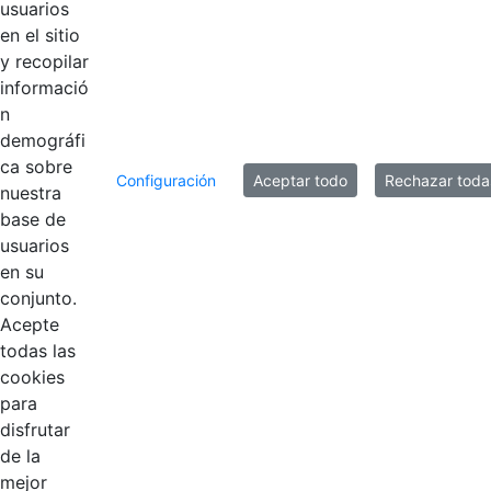
usuarios
1
2
3
4
5
6
en el sitio
Página
Página
Página
Página
Página
Página
y recopilar
informació
n
demográfi
ca sobre
Configuración
Aceptar todo
Rechazar toda
nuestra
base de
usuarios
EDL
en su
conjunto.
Compensar
Acepte
todas las
Cootradian
cookies
para
Fempha
disfrutar
de la
FNA
mejor