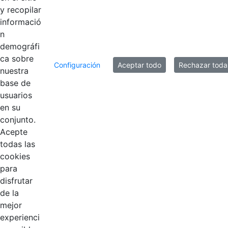
y recopilar
informació
n
10 entradas
Por página
demográfi
Mostrando el intervalo 31 - 40 de 349 resultados.
ca sobre
Configuración
Aceptar todo
Rechazar toda
nuestra
base de
1
2
3
4
5
...
35
Página
Página
Página
Página
Página
Páginas intermedias 
Página
usuarios
en su
conjunto.
Acepte
todas las
cookies
para
disfrutar
EDL
de la
mejor
Compensar
experienci