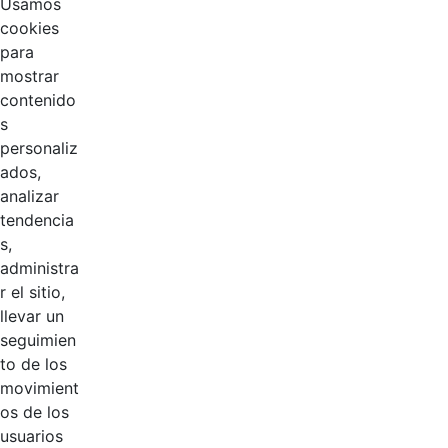
Usamos
cookies
Inicio
En Casa
para
mostrar
contenido
s
Título
Fecha de modificación
personaliz
Selección del elemento
ados,
Documentos
analizar
tendencia
acta 16 Comisión
Hace 6 años
s,
de personal.pdf
administra
r el sitio,
acta 15 Comisión
Hace 6 años
llevar un
de personal.pdf
seguimien
to de los
acta 14 Comisión
Hace 6 años
movimient
de personal.pdf
os de los
usuarios
acta 13 Comisión