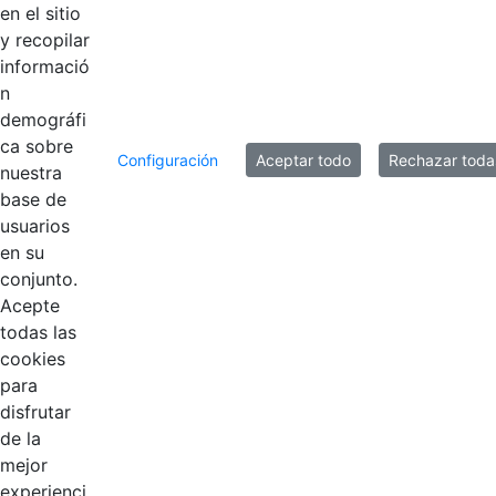
Hace 6 años
en el sitio
de personal.pdf
y recopilar
informació
n
4 entradas
Por página
demográfi
ca sobre
Mostrando el intervalo 329 - 332 de 349
Configuración
Aceptar todo
Rechazar toda
nuestra
resultados.
base de
usuarios
1
...
82
83
84
...
88
Página
Páginas intermedias Use TAB para despla
Página
Página
Página
Páginas intermedia
Página
en su
conjunto.
Acepte
todas las
cookies
para
disfrutar
de la
EDL
mejor
experienci