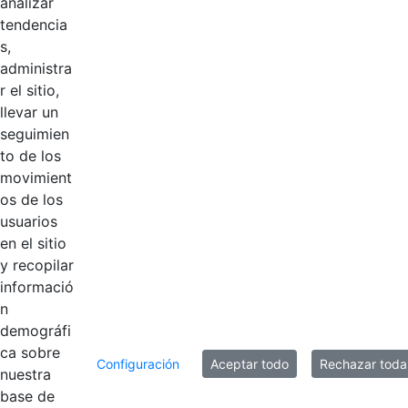
analizar
Niño
tendencia
s,
Res 080 del 16 de
administra
marzo de 2026 -
Hace 1 mes
r el sitio,
Yasmín encargo
llevar un
Asesor 1020-07
seguimien
to de los
Res 087 de marzo
movimient
de 2026 -
os de los
Nombramiento
Hace 1 mes
usuarios
Provisional
en el sitio
JAIME SANABRIA
y recopilar
informació
n
8 entradas
Por página
demográfi
ca sobre
Mostrando el intervalo 1 - 8 de 349 resultados.
Configuración
Aceptar todo
Rechazar toda
nuestra
base de
1
2
3
...
44