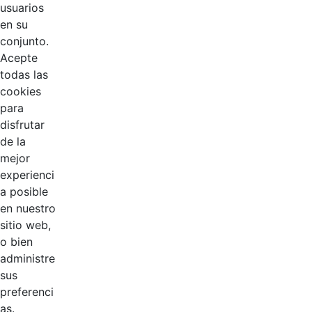
Página
Página
Página
Páginas intermedias Use 
Página
usuarios
en su
conjunto.
Acepte
todas las
cookies
para
disfrutar
EDL
de la
mejor
Compensar
experienci
a posible
Cootradian
en nuestro
sitio web,
Fempha
o bien
administre
FNA
sus
preferenci
Positiva
as.