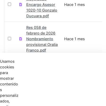
Encargo Asesor
Hace 1 mes
1020-10 Gonzalo
Ducuara.pdf
Res 058 de
febrero de 2026
Nombramiento
Hace 1 mes
provisional Oralia
Franco.pdf
Usamos
Res 122 de mayo
cookies
de 2026 -
Hace 1 mes
para
Encargo Jackson
mostrar
Ackine (1).pdf
contenido
s
Res 111 de abril
personaliz
de 2026-
Hace 1 mes
ados,
Encargo de Ruth