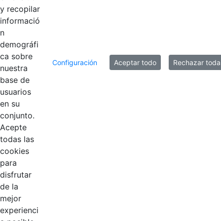
inducción
y recopilar
informació
n
10 entradas
demográfi
Por página
ca sobre
Configuración
Aceptar todo
Rechazar toda
Mostrando el intervalo 1 - 10 de 10 resultados.
nuestra
base de
1
usuarios
Página
en su
conjunto.
Acepte
todas las
cookies
para
disfrutar
de la
EDL
mejor
experienci
Compensar