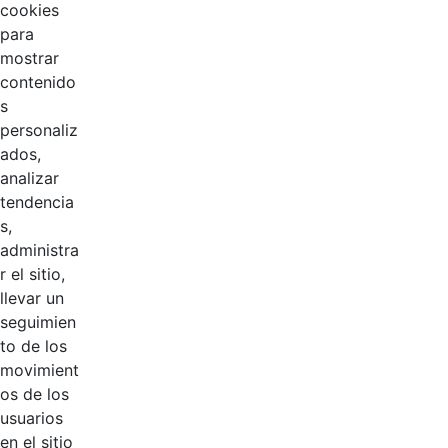
CGN
cookies
para
Evaluación de
mostrar
Hace 6 años
desempeño
contenido
s
Calendario
Hace 6 años
personaliz
ados,
analizar
Comisión de
Hace 6 años
tendencia
Personal
s,
administra
Manual de
r el sitio,
imagen e
Hace 6 años
llevar un
identidad
seguimien
Corporativa
to de los
movimient
PIC
Hace 6 años
os de los
usuarios
Programa de
en el sitio
Hace 6 años