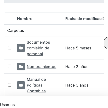
Nombre
Fecha de modificación
Selección del elemento
Carpetas
documentos
comisión de
Hace 5 meses
personal
Nombramientos
Hace 2 años
Manual de
Políticas
Hace 3 años
Contables
Organigrama
Usamos
Hace 6 años