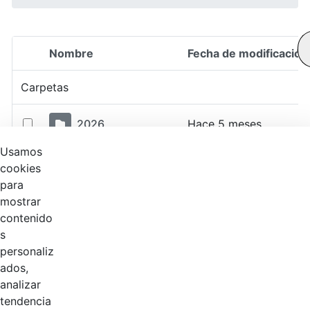
Nombre
Fecha de modificación
Selección del elemento
Carpetas
2026
Hace 5 meses
Usamos
2025
Hace 1 año
cookies
para
mostrar
2024
Hace 2 años
contenido
s
2023
Hace 2 años
personaliz
ados,
2022
Hace 4 años
analizar
tendencia