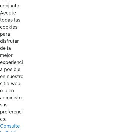
conjunto.
Acepte
todas las
cookies
para
disfrutar
de la
EDL
mejor
experienci
Compensar
a posible
en nuestro
Cootradian
sitio web,
o bien
Fempha
administre
sus
FNA
preferenci
as.
Positiva
Consulte