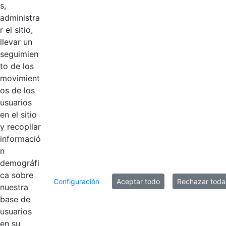
s,
2021
Hace 5 años
administra
r el sitio,
2020
Hace 5 años
llevar un
seguimien
2019
Hace 6 años
to de los
movimient
os de los
2018
Hace 6 años
usuarios
en el sitio
2016
Hace 6 años
y recopilar
informació
n
10 entradas
demográfi
Por página
ca sobre
Configuración
Aceptar todo
Rechazar toda
Mostrando el intervalo 1 - 10 de 11 resultados.
nuestra
base de
usuarios
1
2
Página
Página
en su