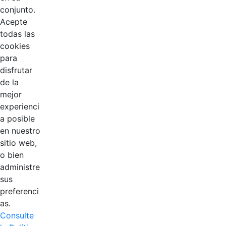
conjunto.
Acepte
todas las
cookies
para
disfrutar
de la
EDL
mejor
experienci
Compensar
a posible
en nuestro
Cootradian
sitio web,
o bien
Fempha
administre
sus
FNA
preferenci
as.
Positiva
Consulte