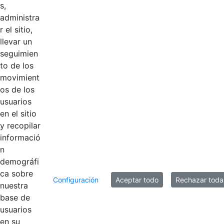
s,
2021
Hace 5 años
administra
r el sitio,
2020
Hace 5 años
llevar un
seguimien
2019
Hace 6 años
to de los
movimient
os de los
2018
Hace 6 años
usuarios
en el sitio
2016
Hace 6 años
y recopilar
informació
n
10 entradas
demográfi
Por página
ca sobre
Configuración
Aceptar todo
Rechazar toda
Mostrando el intervalo 1 - 10 de 11 resultados.
nuestra
base de
usuarios
1
2
Página
Página
en su