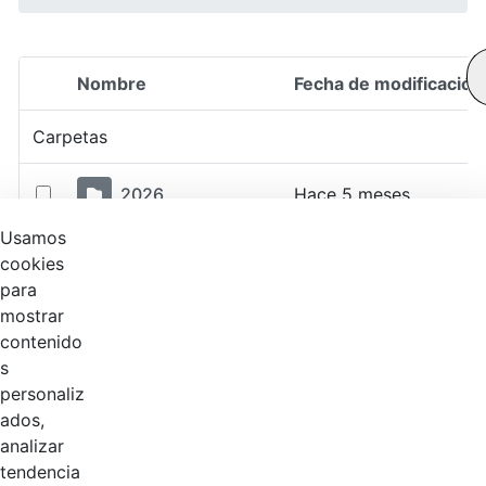
Nombre
Fecha de modificación
Selección del elemento
Carpetas
2026
Hace 5 meses
Usamos
2025
Hace 1 año
cookies
para
mostrar
2024
Hace 2 años
contenido
s
2023
Hace 2 años
personaliz
ados,
2022
Hace 4 años
analizar
tendencia